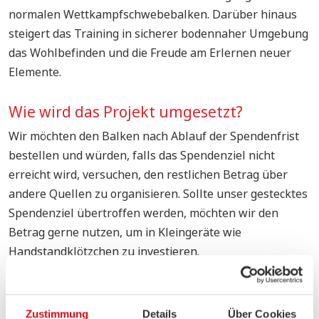
normalen Wettkampfschwebebalken. Darüber hinaus
steigert das Training in sicherer bodennaher Umgebung
das Wohlbefinden und die Freude am Erlernen neuer
Elemente.
Wie wird das Projekt umgesetzt?
Wir möchten den Balken nach Ablauf der Spendenfrist
bestellen und würden, falls das Spendenziel nicht
erreicht wird, versuchen, den restlichen Betrag über
andere Quellen zu organisieren. Sollte unser gestecktes
Spendenziel übertroffen werden, möchten wir den
Betrag gerne nutzen, um in Kleingeräte wie
Handstandklötzchen zu investieren.
Wir sind eine Trainerin und 2 Mütter, die ein wenig Zeit
investieren, um möglichst gute Rahmenbedingungen für
die Turnerinnen zu schaffen.
Zustimmung
Details
Über Cookies