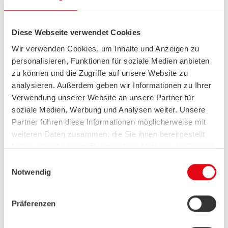
Wer steht hinter diesem Projekt?
Diese Webseite verwendet Cookies
Wir sind die Gerätturnabteilung des TuS Huchting von
Wir verwenden Cookies, um Inhalte und Anzeigen zu
1904 e.V.
personalisieren, Funktionen für soziale Medien anbieten
In der Halle an der Amersfoorter Straße trainieren
zu können und die Zugriffe auf unsere Website zu
aktuell Mädchen im Alter von 4-26+ Jahren im
analysieren. Außerdem geben wir Informationen zu Ihrer
Breitensport, aber auch Kreis-, Bezirks- und
Verwendung unserer Website an unsere Partner für
Landesmeisterinnen sowie Bundesligaturnerinnen und
soziale Medien, Werbung und Analysen weiter. Unsere
Mädchen, die an den deutschen Jugendmeisterschaften
Partner führen diese Informationen möglicherweise mit
teilnehmen. Erst im letzten November wurden wieder
weiteren Daten zusammen, die Sie ihnen bereitgestellt
haben oder die sie im Rahmen Ihrer Nutzung der Dienste
einige Turnerinnen für den Landeskader in
gesammelt haben.
Niedersachsen nominiert.
Einwilligungsauswahl
Wir setzen in diesem Rahmen auch Dienstleister in
Notwendig
den USA ein, wo kein angemessenes
Datenschutzniveau existiert. Das birgt das Risiko des
Links zum Projekt:
Präferenzen
unbemerkten Zugriffs durch Behörden, das Fehlen
von Betroffenenrechten, fehlende Rechtsmittel und
https://www.tus-huchting.de/gymnastik-